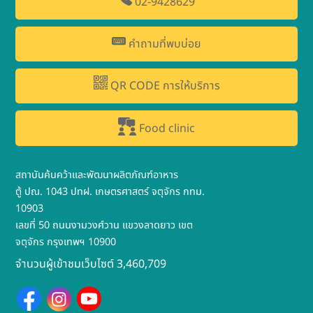
02-9428629
คำถามที่พบบ่อย
QR CODE การให้บริการ
Food clinic
สถาบันค้นคว้าและพัฒนาผลิตภัณฑ์อาหาร
ตู้ ปณ. 1043 ปทฝ. เกษตรศาสตร์ จตุจักร กทม.
10903
เลขที่ 50 ถนนงามวงศ์วาน แขวงลาดยาว เขต
จตุจักร กรุงเทพฯ 10900
จำนวนผู้เข้าชมเว็บไซต์ 3,460,709