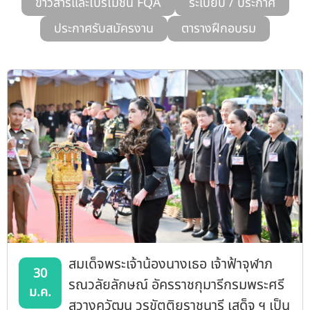
ข่าวสารและโปรโมชั่น FQA
ระเบียบ / ประกาศ
รับข้อร้องเรียนและข้อเสนอแนะ
ประกาศรับสมัครงาน
ตารางฝึกอบรม
ระบบสารสนเทศ (ใน)
ติดต่อเรา
สายตรงผู้บริหาร
สมเด็จพระเจ้าน้องนางเธอ เจ้าฟ้าจุฬาภ
30
รณวลัยลักษณ์ อัครราชกุมารีกรมพระศรี
ม.ค.
สวางควัฒน วรขัตติยราชนารี เสด็จ ฯ เป็น