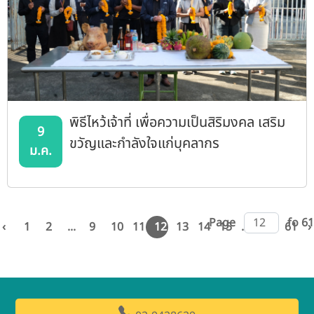
พิธีไหว้เจ้าที่ เพื่อความเป็นสิริมงคล เสริม
9
ขวัญและกำลังใจแก่บุคลากร
ม.ค.
Page
fo 61
‹
1
2
...
9
10
11
12
13
14
15
...
60
61
›