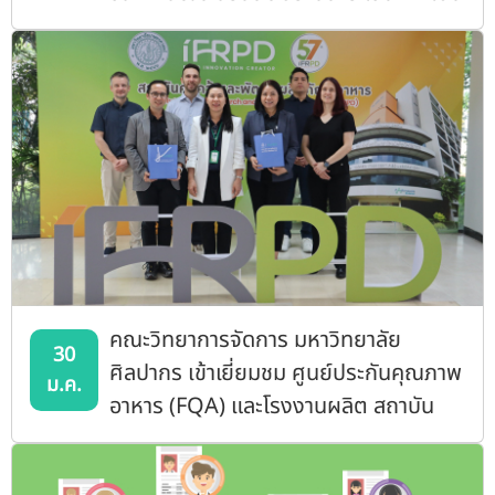
ประธานในพิธีเปิดงาน "เกษตรแฟร์ ประจำ
ปี ๒๕๖๙"
คณะวิทยาการจัดการ มหาวิทยาลัย
30
ศิลปากร เข้าเยี่ยมชม ศูนย์ประกันคุณภาพ
ม.ค.
อาหาร (FQA) และโรงงานผลิต สถาบัน
ค้นคว้าและพัฒนาผลิตภัณฑ์อาหาร
(IFRPD)