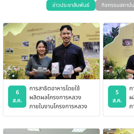
ข่าวประชาสัมพันธ์
กิจกรรมสถาบั
การสาธิตอาหารโดยใช้
ก
6
5
ผลิตผลโครงการหลวง
ผ
ส.ค.
ส.ค.
ภายในงานโครงการหลวง
ภ
57 วันที่ 6 สิงหาคม 2569
57