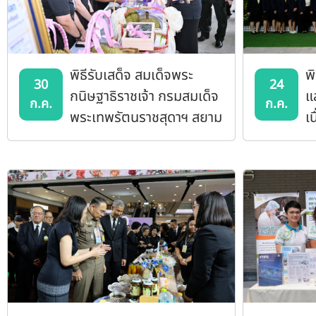
พิธีรับเสด็จ สมเด็จพระ
พ
30
24
กนิษฐาธิราชเจ้า กรมสมเด็จ
แ
ก.ค.
ก.ค.
พระเทพรัตนราชสุดาฯ สยาม
เ
บรมราชกุมารี ในโอกาสเสด็จ
พ
พระราชดำเนินมาทรงปลูก
สม
ต้นไม้ มก.