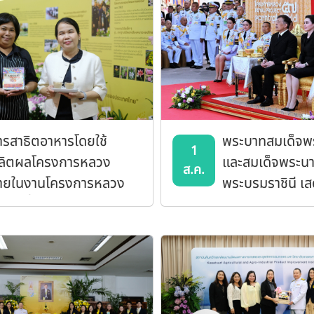
ารสาธิตอาหารโดยใช้
พระบาทสมเด็จพระ
1
ลิตผลโครงการหลวง
และสมเด็จพระนาง
ส.ค.
ายในงานโครงการหลวง
พระบรมราชินี เส
 วันที่ 2 สิงหาคม 2569
พระราชดำเนินไป
งาน "โครงการห