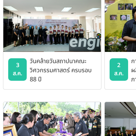
วันคล้ายวันสถาปนาคณะ
ก
3
2
วิศวกรรมศาสตร์ ครบรอบ
ผ
ส.ค.
ส.ค.
88 ปี
ภ
57