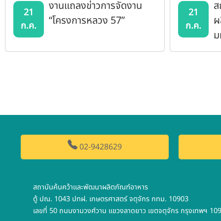
งานแถลงข่าวการจัดงาน
ส
21
21
“โครงการหลวง 57”
ผ
ก.ค.
ก.ค.
ม
เ
ใ
ร
ด
02-9428629
สถาบันค้นคว้าและพัฒนาผลิตภัณฑ์อาหาร
ตู้ ปณ. 1043 ปทฝ. เกษตรศาสตร์ จตุจักร กทม. 10903
เลขที่ 50 ถนนงามวงศ์วาน แขวงลาดยาว เขตจตุจักร กรุงเทพฯ 10