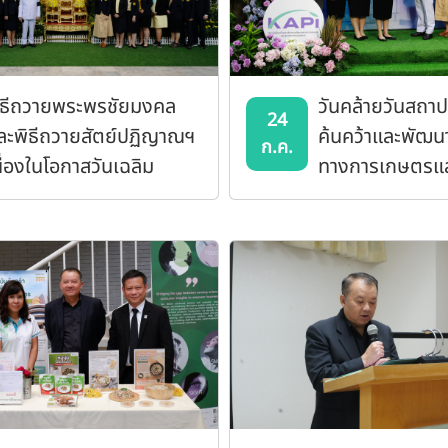
ิธีถวายพระพรชัยมงคล
วันคล้ายวันสถา
24
ละพิธีถวายสัตย์ปฏิญาณฯ
ค้นคว้าและพัฒ
ก.ค.
นื่องในโอกาสวันเฉลิม
ทางการเกษตรแ
ระชนมพรรษา พระบาท
อุตสาหกรรมเกษ
เด็จพระเจ้าอยู่หัว
ครบรอบ 35 ปี