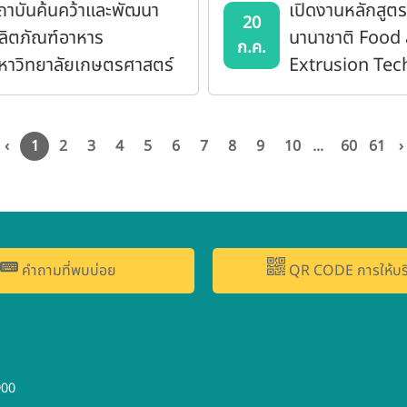
ถาบันค้นคว้าและพัฒนา
เปิดงานหลักสูต
20
ลิตภัณฑ์อาหาร
นานาชาติ Food
ก.ค.
หาวิทยาลัยเกษตรศาสตร์
Extrusion Tec
ข้าร่วมจัดนิทรรศการและ
2026
ห้การต้อนรับคณะผู้ตรวจ
าชการจากกระทรวงการอุ
‹
1
2
3
4
5
6
7
8
9
10
...
60
61
›
มศึกษาฯ
คำถามที่พบบ่อย
QR CODE การให้บร
900