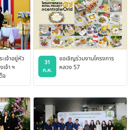
เจ้าอยู่หัว
ขอเชิญร่วมงานโครงการ
31
เจ้า ฯ
หลวง 57
ก.ค.
ด็จ
ทรงเปิด
ลวง 57"