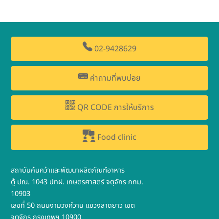
02-9428629
คำถามที่พบบ่อย
QR CODE การให้บริการ
Food clinic
สถาบันค้นคว้าและพัฒนาผลิตภัณฑ์อาหาร
ตู้ ปณ. 1043 ปทฝ. เกษตรศาสตร์ จตุจักร กทม.
10903
เลขที่ 50 ถนนงามวงศ์วาน แขวงลาดยาว เขต
จตุจักร กรุงเทพฯ 10900