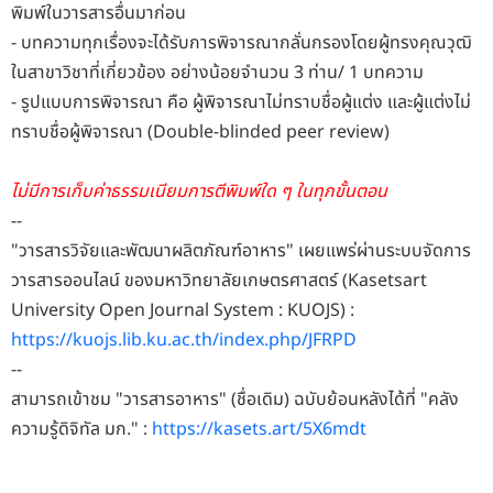
พิมพ์ในวารสารอื่นมาก่อน
- บทความทุกเรื่องจะได้รับการพิจารณากลั่นกรองโดยผู้ทรงคุณวุฒิ
ในสาขาวิชาที่เกี่ยวข้อง อย่างน้อยจำนวน 3 ท่าน/ 1 บทความ
- รูปแบบการพิจารณา คือ ผู้พิจารณาไม่ทราบชื่อผู้แต่ง และผู้แต่งไม่
ทราบชื่อผู้พิจารณา (Double-blinded peer review)
ไม่มีการเก็บค่าธรรมเนียมการตีพิมพ์ใด ๆ ในทุกขั้นตอน
--
"วารสารวิจัยและพัฒนาผลิตภัณฑ์อาหาร" เผยแพร่ผ่านระบบจัดการ
วารสารออนไลน์ ของมหาวิทยาลัยเกษตรศาสตร์ (Kasetsart
University Open Journal System : KUOJS) :
https://kuojs.lib.ku.ac.th/index.php/JFRPD
--
สามารถเข้าชม "วารสารอาหาร" (ชื่อเดิม) ฉบับย้อนหลังได้ที่ "คลัง
ความรู้ดิจิทัล มก." :
https://kasets.art/5X6mdt