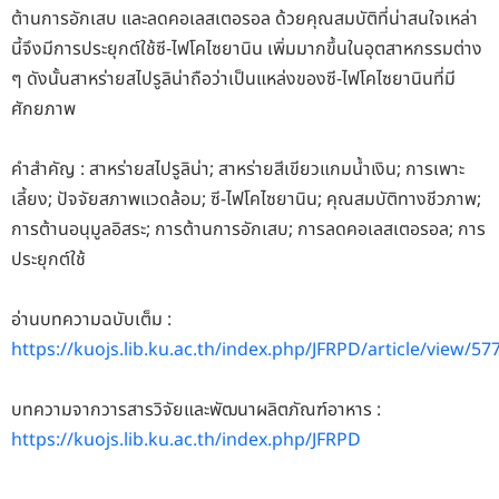
ต้านการอักเสบ และลดคอเลสเตอรอล ด้วยคุณสมบัติที่น่าสนใจเหล่า
นี้จึงมีการประยุกต์ใช้ซี-ไฟโคไซยานิน เพิ่มมากขึ้นในอุตสาหกรรมต่าง
ๆ ดังนั้นสาหร่ายสไปรูลิน่าถือว่าเป็นแหล่งของซี-ไฟโคไซยานินที่มี
ศักยภาพ
คำสำคัญ : สาหร่ายสไปรูลิน่า; สาหร่ายสีเขียวแกมน้ำเงิน; การเพาะ
เลี้ยง; ปัจจัยสภาพแวดล้อม; ซี-ไฟโคไซยานิน; คุณสมบัติทางชีวภาพ;
การต้านอนุมูลอิสระ; การต้านการอักเสบ; การลดคอเลสเตอรอล; การ
ประยุกต์ใช้
อ่านบทความฉบับเต็ม :
https://kuojs.lib.ku.ac.th/index.php/JFRPD/article/view/57
บทความจากวารสารวิจัยและพัฒนาผลิตภัณฑ์อาหาร :
https://kuojs.lib.ku.ac.th/index.php/JFRPD