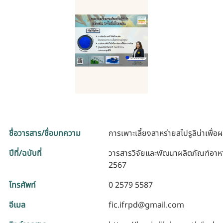
รับข้อร้องเรียนและข้อเสนอแนะ
ระบบสารสนเทศ (ใน)
ติดต่อเรา
สายตรงผู้บริหาร
ชื่อวารสาร/ชื่อบทความ
การเพาะเลี้ยงสาหร่ายสไปรูลิน่าเพื่อ
ปีที่/ฉบับที่
วารสารวิจัยและพัฒนาผลิตภัณฑ์อาหาร 
2567
โทรศัพท์
0 2579 5587
อีเมล
fic.ifrpd@gmail.com