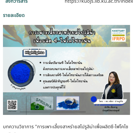
ลิงก์วารสาร
https://kuojs.lib.ku.ac.th/ind
รายละเอียด
บทความวิชาการ "การเพาะเลี้ยงสาหร่ายสไปรูลิน่าเพื่อผลิตซี-ไฟโคไซ