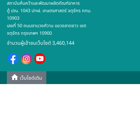
สถาบันค้นคว้าและพัฒนาผลิตภัณฑ์อาหาร
ตู้ ปณ. 1043 ปทฝ. เกษตรศาสตร์ จตุจักร กทม.
10903
เลขที่ 50 ถนนงามวงศ์วาน แขวงลาดยาว เขต
จตุจักร กรุงเทพฯ 10900
จำนวนผู้เข้าชมเว็บไซต์ 3,460,144
เว็บไซต์เดิม