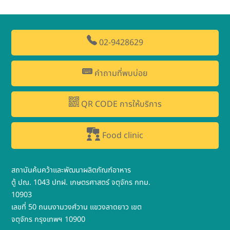
02-9428629
คำถามที่พบบ่อย
QR CODE การให้บริการ
Food clinic
สถาบันค้นคว้าและพัฒนาผลิตภัณฑ์อาหาร
ตู้ ปณ. 1043 ปทฝ. เกษตรศาสตร์ จตุจักร กทม.
10903
เลขที่ 50 ถนนงามวงศ์วาน แขวงลาดยาว เขต
จตุจักร กรุงเทพฯ 10900