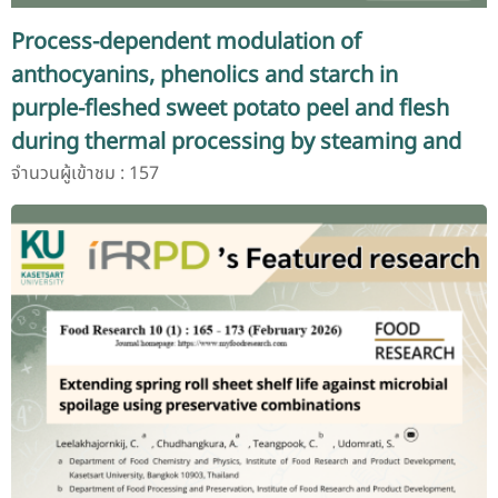
Process-dependent modulation of
anthocyanins, phenolics and starch in
purple-fleshed sweet potato peel and flesh
during thermal processing by steaming and
air frying
จำนวนผู้เข้าชม : 157