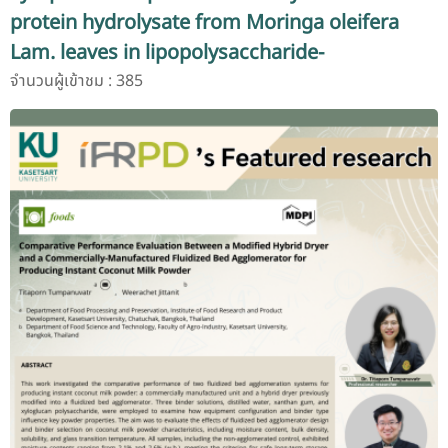
protein hydrolysate from Moringa oleifera
Lam. leaves in lipopolysaccharide-
stimulated RAW 264.7 macrophages
จำนวนผู้เข้าชม : 385