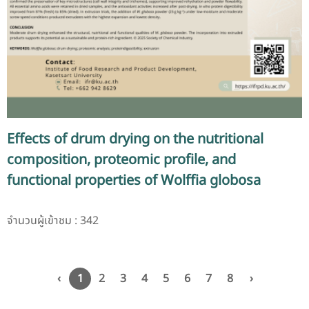
Effects of drum drying on the nutritional
composition, proteomic profile, and
functional properties of Wolffia globosa
จำนวนผู้เข้าชม : 342
‹
1
2
3
4
5
6
7
8
›