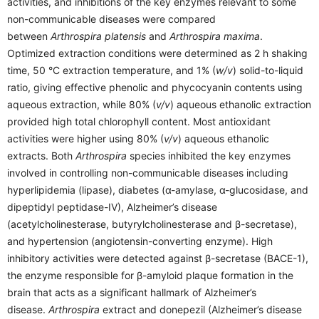
activities, and inhibitions of the key enzymes relevant to some
non-communicable diseases were compared
between
Arthrospira platensis
and
Arthrospira maxima
.
Optimized extraction conditions were determined as 2 h shaking
time, 50 °C extraction temperature, and 1% (
w/v
) solid-to-liquid
ratio, giving effective phenolic and phycocyanin contents using
aqueous extraction, while 80% (
v/v
) aqueous ethanolic extraction
provided high total chlorophyll content. Most antioxidant
activities were higher using 80% (
v/v
) aqueous ethanolic
extracts. Both
Arthrospira
species inhibited the key enzymes
involved in controlling non-communicable diseases including
hyperlipidemia (lipase), diabetes (α-amylase, α-glucosidase, and
dipeptidyl peptidase-IV), Alzheimer’s disease
(acetylcholinesterase, butyrylcholinesterase and β-secretase),
and hypertension (angiotensin-converting enzyme). High
inhibitory activities were detected against β-secretase (BACE-1),
the enzyme responsible for β-amyloid plaque formation in the
brain that acts as a significant hallmark of Alzheimer’s
disease.
Arthrospira
extract and donepezil (Alzheimer’s disease