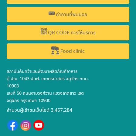
คำถามที่พบบ่อย
QR CODE การให้บริการ
Food clinic
สถาบันค้นคว้าและพัฒนาผลิตภัณฑ์อาหาร
ตู้ ปณ. 1043 ปทฝ. เกษตรศาสตร์ จตุจักร กทม.
10903
เลขที่ 50 ถนนงามวงศ์วาน แขวงลาดยาว เขต
จตุจักร กรุงเทพฯ 10900
จำนวนผู้เข้าชมเว็บไซต์ 3,457,284