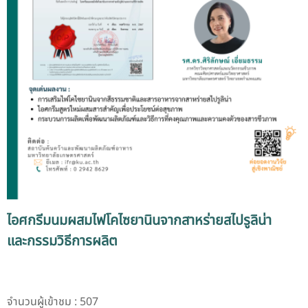
ไอศกรีมนมผสมไฟโคไซยานินจากสาหร่ายสไปรูลิน่า
และกรรมวิธีการผลิต
จำนวนผู้เข้าชม : 507