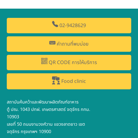
02-9428629
คำถามที่พบบ่อย
QR CODE การให้บริการ
Food clinic
สถาบันค้นคว้าและพัฒนาผลิตภัณฑ์อาหาร
ตู้ ปณ. 1043 ปทฝ. เกษตรศาสตร์ จตุจักร กทม.
10903
เลขที่ 50 ถนนงามวงศ์วาน แขวงลาดยาว เขต
จตุจักร กรุงเทพฯ 10900