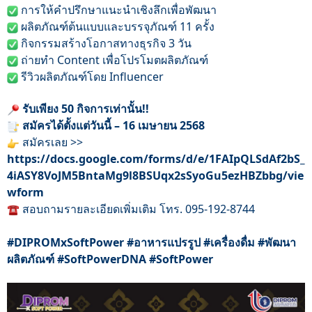
การให้คำปรึกษาแนะนำเชิงลึกเพื่อพัฒนา
ผลิตภัณฑ์ต้นแบบและบรรจุภัณฑ์ 11 ครั้ง
กิจกรรมสร้างโอกาสทางธุรกิจ 3 วัน
ถ่ายทำ Content เพื่อโปรโมตผลิตภัณฑ์
รีวิวผลิตภัณฑ์โดย Influencer
รับเพียง 50 กิจการเท่านั้น!!
สมัครได้ตั้งแต่วันนี้ – 16 เมษายน 2568
สมัครเลย >>
https://docs.google.com/forms/d/e/1FAIpQLSdAf2bS_
4iASY8VoJM5BntaMg9l8BSUqx2sSyoGu5ezHBZbbg/vie
wform
สอบถามรายละเอียดเพิ่มเติม โทร. 095-192-8744
#DIPROMxSoftPower
#อาหารแปรรูป
#เครื่องดื่ม
#พัฒนา
ผลิตภัณฑ์
#SoftPowerDNA
#SoftPower