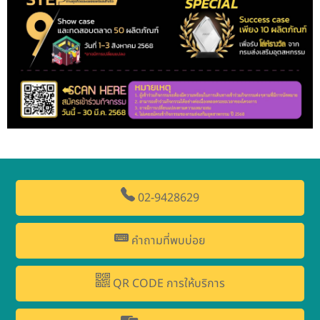
02-9428629
คำถามที่พบบ่อย
QR CODE การให้บริการ