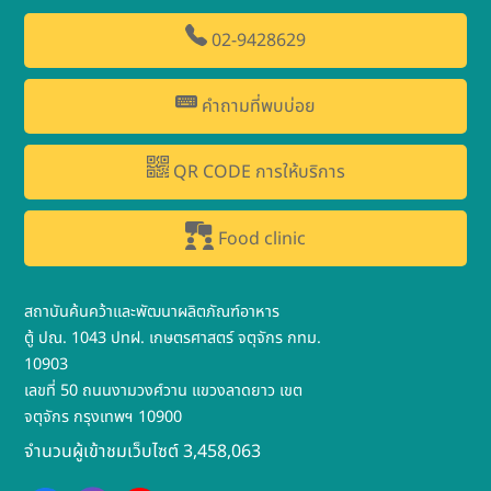
02-9428629
คำถามที่พบบ่อย
QR CODE การให้บริการ
Food clinic
สถาบันค้นคว้าและพัฒนาผลิตภัณฑ์อาหาร
ตู้ ปณ. 1043 ปทฝ. เกษตรศาสตร์ จตุจักร กทม.
10903
เลขที่ 50 ถนนงามวงศ์วาน แขวงลาดยาว เขต
จตุจักร กรุงเทพฯ 10900
จำนวนผู้เข้าชมเว็บไซต์ 3,458,063