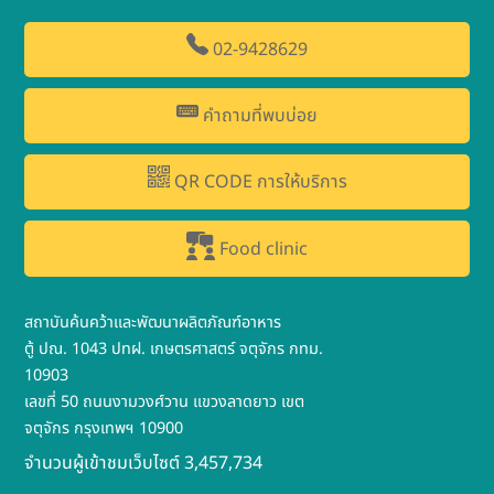
02-9428629
คำถามที่พบบ่อย
QR CODE การให้บริการ
Food clinic
สถาบันค้นคว้าและพัฒนาผลิตภัณฑ์อาหาร
ตู้ ปณ. 1043 ปทฝ. เกษตรศาสตร์ จตุจักร กทม.
10903
เลขที่ 50 ถนนงามวงศ์วาน แขวงลาดยาว เขต
จตุจักร กรุงเทพฯ 10900
จำนวนผู้เข้าชมเว็บไซต์ 3,457,734