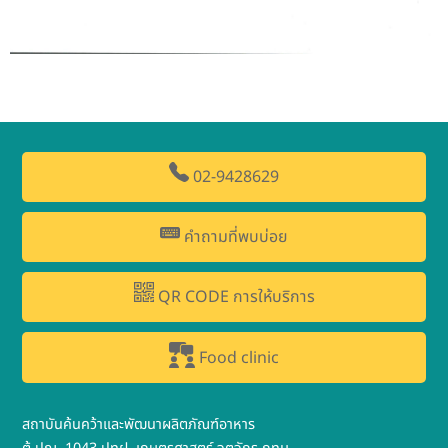
02-9428629
คำถามที่พบบ่อย
QR CODE การให้บริการ
Food clinic
สถาบันค้นคว้าและพัฒนาผลิตภัณฑ์อาหาร