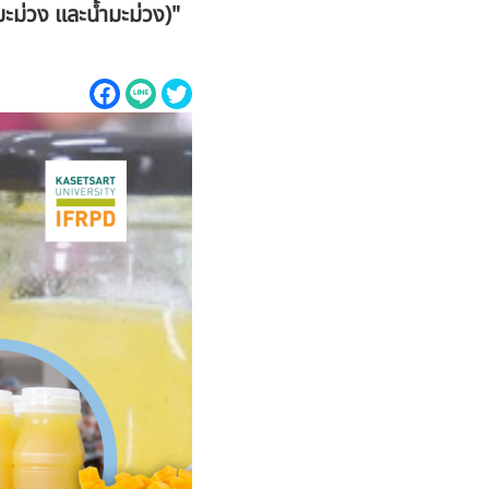
ะม่วง และน้ำมะม่วง)"