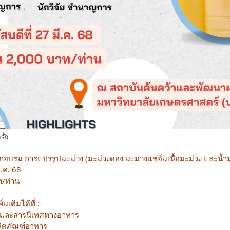
รั้ง
ฝึกอบรม
การแปรรูปมะม่วง (มะม่วงดอง มะม่วงแช่อิ่มเนื้อมะม่วง และน้ำ
ี.ค. 68
ท/ท่าน
เติมได้ที่ :-
ีและสารนิเทศทางอาหาร
ลิตภัณฑ์อาหาร