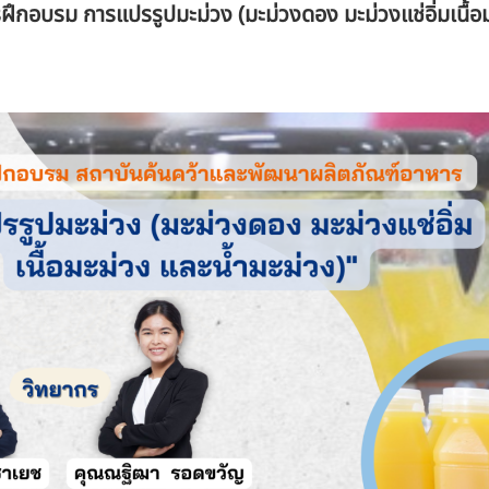
ฝึกอบรม การแปรรูปมะม่วง (มะม่วงดอง มะม่วงแช่อิ่มเนื้อม