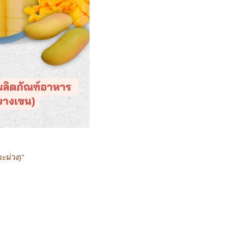
มะม่วง)"