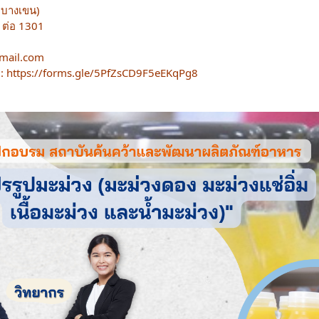
(บางเขน)
 ต่อ 1301
gmail.com
 :
https://forms.gle/5PfZsCD9F5eEKqPg8