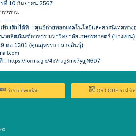
รที่ 10 กันยายน 2567
าท/ท่าน
-----------
่มเติมได้ที่
:-ศูนย์ถ่ายทอดเทคโนโลยีและสารนิเทศทาง
นาผลิตภัณฑ์อาหาร มหาวิทยาลัยเกษตรศาสตร์ (บางเขน)
 ต่อ 1301 (คุณสุพรรษา สายสินธุ์)
mail.com
่ :
https://forms.gle/
4
eVrugSme
7
ygjN
6
D
7
คำถามที่พบบ่อย
QR CODE การให้บร
900