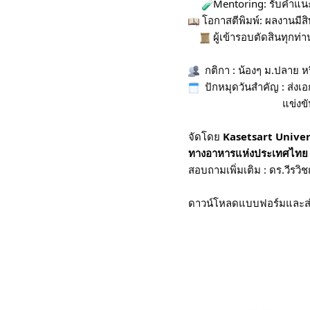
Mentoring: รับคำแนะ
โอกาสตีพิมพ์: ผลงานมีสิท
ผู้เข้ารอบตัดสินทุกท
กติกา :
น้องๆ ม.ปลาย หร
ปักหมุดวันสำคัญ :
​ส่ง
แข่งข
จัดโดย
Kasetsart Univer
ทางอาหารแห่งประเทศไทย 
สอบถามเพิ่มเติม :
ดร.วีรวิ
ดาวน์โหลดแบบฟอร์มและส่