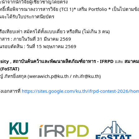
นำจากนักวิจัยผู้เชี่ยวชาญโดยตรง
ธิ์เพื่อพิจารณาลงวารสารวิจัย (TCI 1)* เสริม Portfolio
* เป็นไปตามข
่านจะได้รับใบประกาศนียบัตร
ือเทียบเท่า
​สมัครได้ทั้งแบบเดี่ยว หรือทีม (ไม่เกิน 3 คน)
เอกสาร : ภายในวันที่ 31 มีนาคม 2569
ันรอบตัดสิน : วันที่ 15 พฤษภาคม 2569
sity
,
สถาบันค้นคว้าและพัฒนาผลิตภัณฑ์อาหาร - IFRPD
และ
สมาคม
(FoSTAT)
ชญ์ ภัทรยิ่งสกุล (werawich.p@ku.th / nh.ifr@ku.th)
งเอกสารที่
https://sites.google.com/ku.th/ifrpd-contest-2026/ho