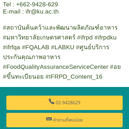
Tel : +
662-9428-629
E-mail : ifr@ku.ac.th
#
สถาบันค้นคว้าและพัฒนาผลิตภัณฑ์อาหาร
#
มหาวิทยาลัยเกษตรศาสตร์
#ifrpd #ifrpdku
#ifrfqa #FQALAB #LABKU #
ศูนย์บริการ
ประกันคุณภาพอาหาร
#FoodQualityAssuranceServiceCenter #
อย
#
ขึ้นทะเบียนอย
#IFRPD_Content_
1
6
02-9428629
คำถามที่พบบ่อย