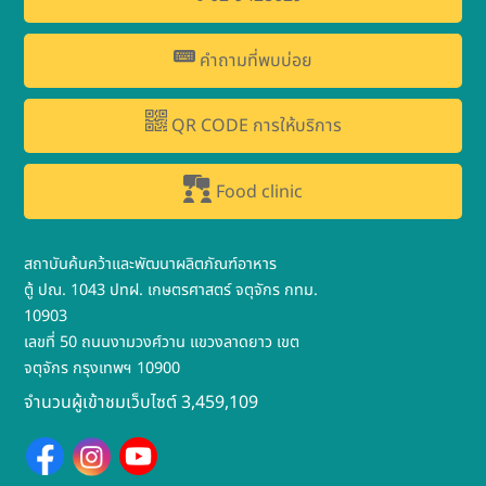
คำถามที่พบบ่อย
QR CODE การให้บริการ
Food clinic
สถาบันค้นคว้าและพัฒนาผลิตภัณฑ์อาหาร
ตู้ ปณ. 1043 ปทฝ. เกษตรศาสตร์ จตุจักร กทม.
10903
เลขที่ 50 ถนนงามวงศ์วาน แขวงลาดยาว เขต
จตุจักร กรุงเทพฯ 10900
จำนวนผู้เข้าชมเว็บไซต์ 3,459,109