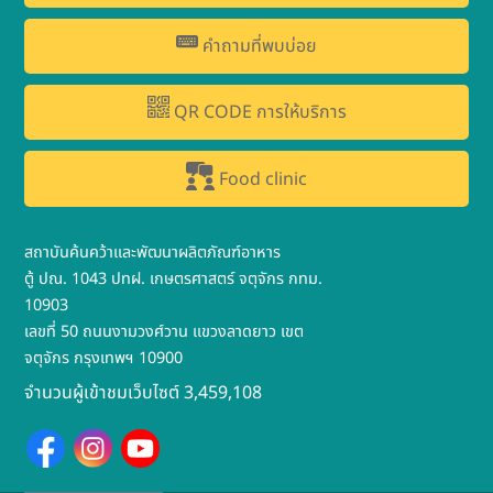
คำถามที่พบบ่อย
QR CODE การให้บริการ
Food clinic
สถาบันค้นคว้าและพัฒนาผลิตภัณฑ์อาหาร
ตู้ ปณ. 1043 ปทฝ. เกษตรศาสตร์ จตุจักร กทม.
10903
เลขที่ 50 ถนนงามวงศ์วาน แขวงลาดยาว เขต
จตุจักร กรุงเทพฯ 10900
จำนวนผู้เข้าชมเว็บไซต์ 3,459,108