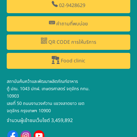
02-9428629
คำถามที่พบบ่อย
QR CODE การให้บริการ
Food clinic
สถาบันค้นคว้าและพัฒนาผลิตภัณฑ์อาหาร
ตู้ ปณ. 1043 ปทฝ. เกษตรศาสตร์ จตุจักร กทม.
10903
เลขที่ 50 ถนนงามวงศ์วาน แขวงลาดยาว เขต
จตุจักร กรุงเทพฯ 10900
จำนวนผู้เข้าชมเว็บไซต์ 3,459,892