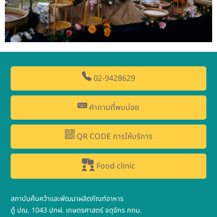
02-9428629
คำถามที่พบบ่อย
QR CODE การให้บริการ
Food clinic
สถาบันค้นคว้าและพัฒนาผลิตภัณฑ์อาหาร
ตู้ ปณ. 1043 ปทฝ. เกษตรศาสตร์ จตุจักร กทม.