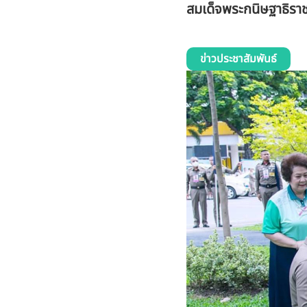
สมเด็จพระกนิษฐาธิราช
ข่าวประชาสัมพันธ์