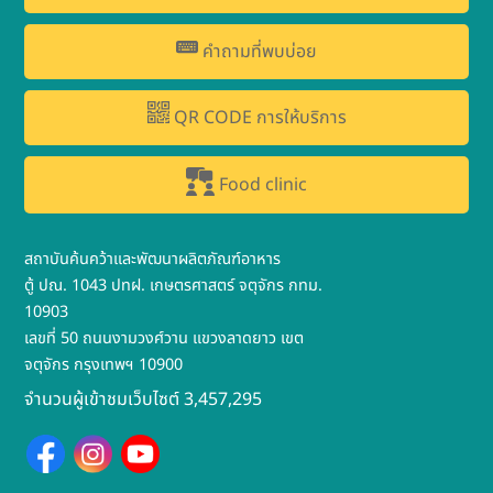
คำถามที่พบบ่อย
QR CODE การให้บริการ
Food clinic
สถาบันค้นคว้าและพัฒนาผลิตภัณฑ์อาหาร
ตู้ ปณ. 1043 ปทฝ. เกษตรศาสตร์ จตุจักร กทม.
10903
เลขที่ 50 ถนนงามวงศ์วาน แขวงลาดยาว เขต
จตุจักร กรุงเทพฯ 10900
จำนวนผู้เข้าชมเว็บไซต์ 3,457,295