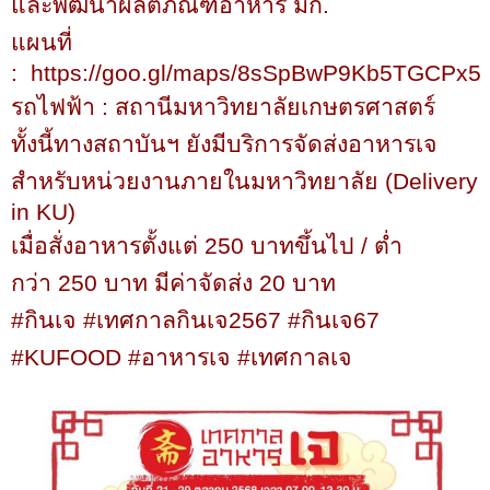
และพัฒนาผลิตภัณฑ์อาหาร มก.
แผนที่
:
https://goo.gl/maps/8sSpBwP9Kb5TGCPx5
รถไฟฟ้า : สถานีมหาวิทยาลัยเกษตรศาสตร์
ทั้งนี้ทางสถาบันฯ ยังมีบริการจัดส่งอาหารเจ
สำหรับหน่วยงานภายในมหาวิทยาลัย (
Delivery
in KU)
เมื่อสั่งอาหารตั้งแต่
250
บาทขึ้นไป / ต่ำ
กว่า
250
บาท มีค่าจัดส่ง
20
บาท
#
กินเจ
#
เทศกาลกินเจ
2567 #
กินเจ
67
#KUFOOD #
อาหารเจ
#
เทศกาลเจ