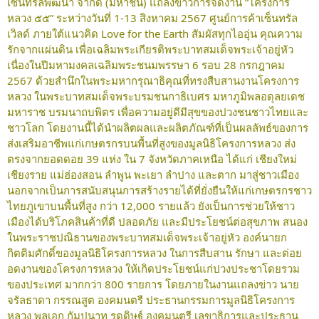
เซ็นทรัลพัฒนา จำกัด (มหาชน) แถลงข่าวการจัดงาน “โครงการ
หลวง ๕๕” ระหว่างวันที่ 1-13 สิงหาคม 2567 ศูนย์การค้าเซ็นทรัล
เวิลด์ ภายใต้แนวคิด Love for the Earth สัมผัสทุกไออุ่น คุณความ
รักจากแผ่นดิน เพื่อเฉลิมพระเกียรติพระบาทสมเด็จพระเจ้าอยู่หัว
เนื่องในปีมหามงคลเฉลิมพระชนมพรรษา 6 รอบ 28 กรกฎาคม
2567 ด้วยสำนึกในพระมหากรุณาธิคุณที่ทรงสืบสานงานโครงการ
หลวง ในพระบาทสมเด็จพระบรมชนกาธิเบศร มหาภูมิพลอดุลยเดช
มหาราช บรมนาถบพิตร เพื่อความอยู่ดีมีสุขของปวงชนชาวไทยและ
ชาวโลก โดยงานนี้ได้นำผลิตผลและผลิตภัณฑ์ที่เป็นผลลัพธ์ของการ
ส่งเสริมอาชีพแก่เกษตรกรบนพื้นที่สูงของมูลนิธิโครงการหลวง ส่ง
ตรงจากยอดดอย 39 แห่ง ใน 7 จังหวัดภาคเหนือ ได้แก่ เชียงใหม่
เชียงราย แม่ฮ่องสอน ลำพูน พะเยา ลำปาง และตาก มาสู่ชาวเมือง
นอกจากเป็นการสนับสนุนการสร้างรายได้ที่ยั่งยืนให้แก่เกษตรกรชาว
ไทยภูเขาบนพื้นที่สูง กว่า 12,000 รายแล้ว ยังเป็นการช่วยให้ชาว
เมืองได้บริโภคสินค้าที่ดี ปลอดภัย และมีประโยชน์ต่อสุขภาพ สนอง
ในพระราชปณิธานของพระบาทสมเด็จพระเจ้าอยู่หัว องค์นายก
กิตติมศักดิ์ของมูลนิธิโครงการหลวง ในการสืบสาน รักษา และต่อย
อดงานของโครงการหลวง ให้เกิดประโยชน์แก่ปวงประชาโดยรวม
ของประเทศ มากกว่า 800 รายการ โดยภายในงานแถลงข่าว นาย
จรัลธาดา กรรณสูต องคมนตรี ประธานกรรมการมูลนิธิโครงการ
หลวง พลเอก กัมปนาท รุดดิษฐ์ องคมนตรี เลขาธิการและประธาน