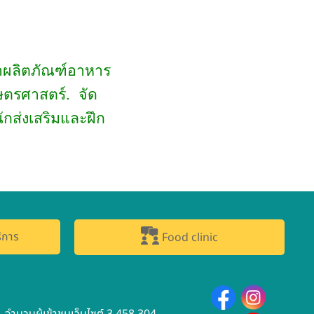
าผลิตภัณฑ์อาหาร
ตรศาสตร์.
จัด
ักส่งเสริมและฝึก
ิการ
Food clinic