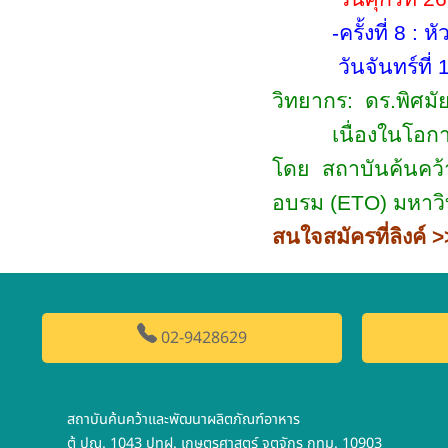
-ครั้งที่ 8 : หัวข
วันจันทร์ที
วิทยากร:
ดร.พิศมั
เนื่องในโอกาสคร
โดย
สถาบันค้นคว
อบรม (
ETO)
มหาวิ
สนใจสมัครที่ลิงค์
02-9428629
สถาบันค้นคว้าและพัฒนาผลิตภัณฑ์อาหาร
ตู้ ปณ. 1043 ปทฝ. เกษตรศาสตร์ จตุจักร กทม. 10903