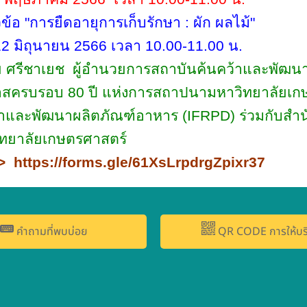
้อ "การยืดอายุการเก็บรักษา : ผัก ผลไม้"
่ 12 มิถุนายน 2566 เวลา 10.00-11.00 น.
ย ศรีชาเยช
ผู้อำนวยการสถาบันค้นคว้าและพัฒน
บรอบ 80 ปี แห่งการสถาปนามหาวิทยาลัยเกษ
้าและพัฒนาผลิตภัณฑ์อาหาร (
IFRPD)
ร่วมกับสำน
ทยาลัยเกษตรศาสตร์
 >>
https://forms.gle/
61
XsLrpdrgZpixr
37
คำถามที่พบบ่อย
QR CODE การให้บร