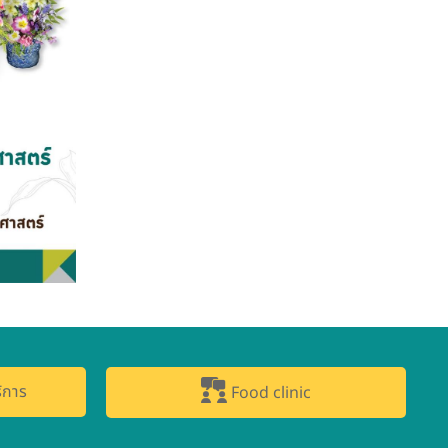
ิการ
Food clinic