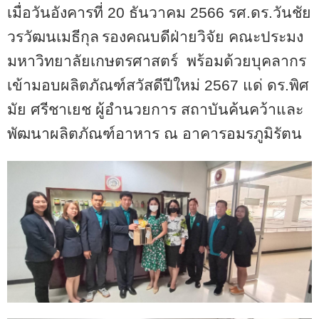
เมื่อวันอังคารที่
20
ธันวาคม
2566
รศ.ดร.วันชัย
วรวัฒนเมธีกุล
รองคณบดีฝ่ายวิจัย คณะประมง
มหาวิทยาลัยเกษตรศาสตร์
พร้อมด้วยบุคลากร
เข้ามอบผลิตภัณฑ์สวัสดีปีใหม่
256
7 แด่ ดร.พิศ
มัย ศรีชาเยช ผู้อำนวยการ สถาบันค้นคว้าและ
พัฒนาผลิตภัณฑ์อาหาร ณ อาคารอมรภูมิรัตน