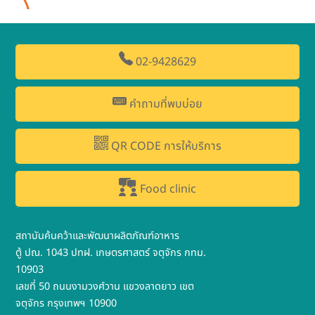
02-9428629
คำถามที่พบบ่อย
QR CODE การให้บริการ
Food clinic
สถาบันค้นคว้าและพัฒนาผลิตภัณฑ์อาหาร
ตู้ ปณ. 1043 ปทฝ. เกษตรศาสตร์ จตุจักร กทม.
10903
เลขที่ 50 ถนนงามวงศ์วาน แขวงลาดยาว เขต
จตุจักร กรุงเทพฯ 10900