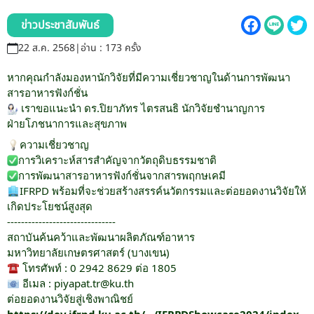
รับข้อร้องเรียนและข้อเสนอแนะ
ข่าวประชาสัมพันธ์
ระบบสารสนเทศ (ใน)
22 ส.ค. 2568
|
อ่าน : 173 ครั้ง
ติดต่อเรา
หากคุณกำลังมองหานักวิจัยที่มีความเชี่ยวชาญในด้านการพัฒนา
สารอาหารฟังก์ชั่น
เราขอแนะนำ ดร.ปิยาภัทร ไตรสนธิ นักวิจัยชำนาญการ
ฝ่ายโภชนาการและสุขภาพ
สายตรงผู้บริหาร
ความเชี่ยวชาญ
การวิเคราะห์สารสำคัญจากวัตถุดิบธรรมชาติ
การพัฒนาสารอาหารฟังก์ชั่นจากสารพฤกษเคมี
IFRPD พร้อมที่จะช่วยสร้างสรรค์นวัตกรรมและต่อยอดงานวิจัยให้
เกิดประโยชน์สูงสุด
-------------------------------
สถาบันค้นคว้าและพัฒนาผลิตภัณฑ์อาหาร
มหาวิทยาลัยเกษตรศาสตร์ (บางเขน)
โทรศัพท์ : 0 2942 8629 ต่อ 1805
อีเมล : piyapat.tr@ku.th
ต่อยอดงานวิจัยสู่เชิงพาณิชย์
https://dev.ifrpd.ku.ac.th/.../IFRPDShowcase2024/index.