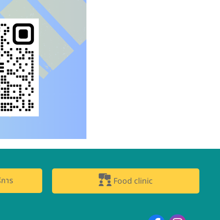
ิการ
Food clinic