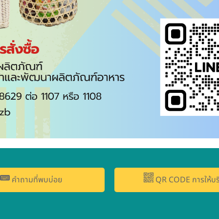
คำถามที่พบบ่อย
QR CODE การให้บร