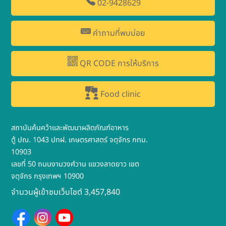
02-9428629
คำถามที่พบบ่อย
QR CODE การให้บริการ
Food clinic
สถาบันค้นคว้าและพัฒนาผลิตภัณฑ์อาหาร
ตู้ ปณ. 1043 ปทฝ. เกษตรศาสตร์ จตุจักร กทม.
10903
เลขที่ 50 ถนนงามวงศ์วาน แขวงลาดยาว เขต
จตุจักร กรุงเทพฯ 10900
จำนวนผู้เข้าชมเว็บไซต์ 3,457,840