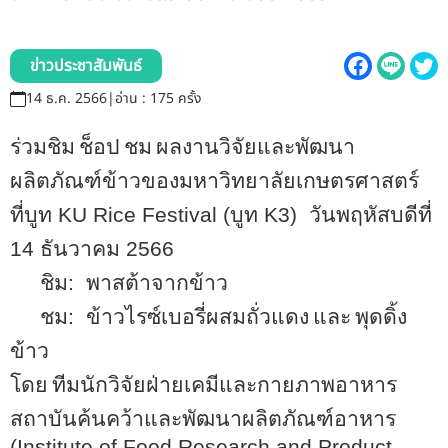
รับข้อร้องเรียนและข้อเสนอแนะ
ระบบสารสนเทศ (ใน)
ข่าวประชาสัมพันธ์
14 ธ.ค. 2566
|
อ่าน : 175 ครั้ง
ติดต่อเรา
ร่วมชิม
ช็อป
ชม
ผลงานวิจัยและพัฒนา
สายตรงผู้บริหาร
ผลิตภัณฑ์ข้าวของมหาวิทยาลัยเกษตรศาสตร์
ที่บูท
KU Rice Festival (
บูท
K
3)
วันพฤหัสบดีที่
14
ธันวาคม
2566
ชิม
:
พาสต้าจากข้าว
ชม
:
ข้าวไรซ์เบอรี่ผสมถั่วแดง
และ
พุดดิ้ง
ข้าว
โดย
ทีมนักวิจัยฝ่ายเคมีและกายภาพอาหาร
สถาบันค้นคว้าและพัฒนาผลิตภัณฑ์อาหาร
(
Institute of Food Research and Product