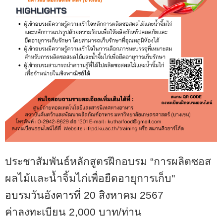
ประชาสัมพันธ์หลักสูตรฝึกอบรม “การผลิตซอส
ผลไม้และน้ำจิ้มไก่เพื่อยืดอายุการเก็บ"
อบรมวันอังคารที่ 20 สิงหาคม 2567
ค่าลงทะเบียน 2
,
000 บาท/ท่าน