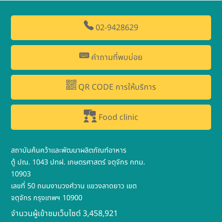
02-9428629
คำถามที่พบบ่อย
QR CODE การให้บริการ
Food clinic
สถาบันค้นคว้าและพัฒนาผลิตภัณฑ์อาหาร
ตู้ ปณ. 1043 ปทฝ. เกษตรศาสตร์ จตุจักร กทม.
10903
เลขที่ 50 ถนนงามวงศ์วาน แขวงลาดยาว เขต
จตุจักร กรุงเทพฯ 10900
จำนวนผู้เข้าชมเว็บไซต์ 3,458,921