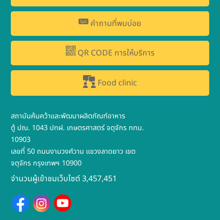
คำถามที่พบบ่อย
QR CODE การให้บริการ
Food clinic
สถาบันค้นคว้าและพัฒนาผลิตภัณฑ์อาหาร
ตู้ ปณ. 1043 ปทฝ. เกษตรศาสตร์ จตุจักร กทม.
10903
เลขที่ 50 ถนนงามวงศ์วาน แขวงลาดยาว เขต
จตุจักร กรุงเทพฯ 10900
จำนวนผู้เข้าชมเว็บไซต์ 3,457,451