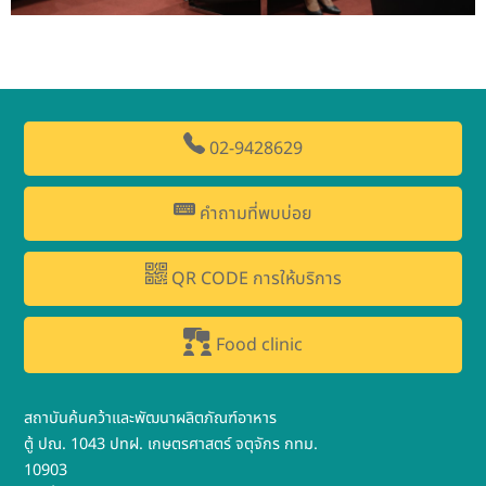
02-9428629
คำถามที่พบบ่อย
QR CODE การให้บริการ
Food clinic
สถาบันค้นคว้าและพัฒนาผลิตภัณฑ์อาหาร
ตู้ ปณ. 1043 ปทฝ. เกษตรศาสตร์ จตุจักร กทม.
10903