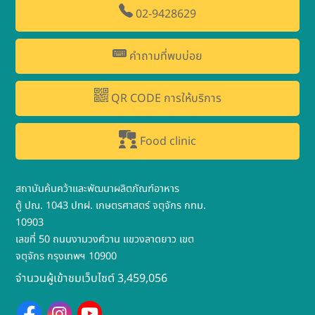
02-9428629
คำถามที่พบบ่อย
QR CODE การให้บริการ
Food clinic
สถาบันค้นคว้าและพัฒนาผลิตภัณฑ์อาหาร
ตู้ ปณ. 1043 ปทฝ. เกษตรศาสตร์ จตุจักร กทม.
10903
เลขที่ 50 ถนนงามวงศ์วาน แขวงลาดยาว เขต
จตุจักร กรุงเทพฯ 10900
จำนวนผู้เข้าชมเว็บไซต์ 3,459,056