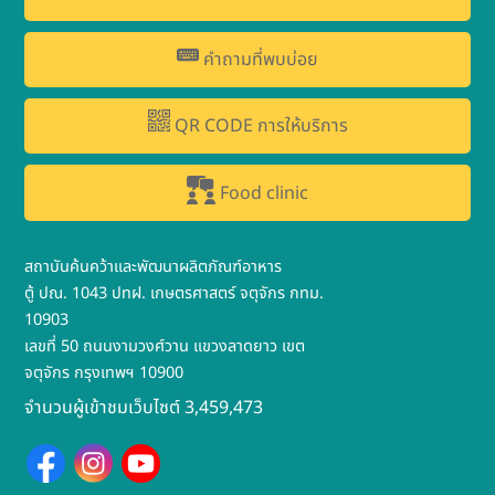
คำถามที่พบบ่อย
QR CODE การให้บริการ
Food clinic
สถาบันค้นคว้าและพัฒนาผลิตภัณฑ์อาหาร
ตู้ ปณ. 1043 ปทฝ. เกษตรศาสตร์ จตุจักร กทม.
10903
เลขที่ 50 ถนนงามวงศ์วาน แขวงลาดยาว เขต
จตุจักร กรุงเทพฯ 10900
จำนวนผู้เข้าชมเว็บไซต์ 3,459,473