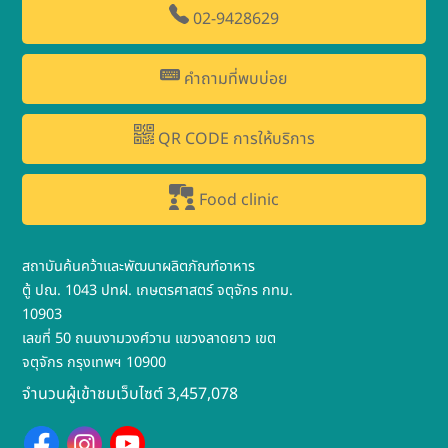
02-9428629
คำถามที่พบบ่อย
QR CODE การให้บริการ
Food clinic
สถาบันค้นคว้าและพัฒนาผลิตภัณฑ์อาหาร
ตู้ ปณ. 1043 ปทฝ. เกษตรศาสตร์ จตุจักร กทม.
10903
เลขที่ 50 ถนนงามวงศ์วาน แขวงลาดยาว เขต
จตุจักร กรุงเทพฯ 10900
จำนวนผู้เข้าชมเว็บไซต์ 3,457,078