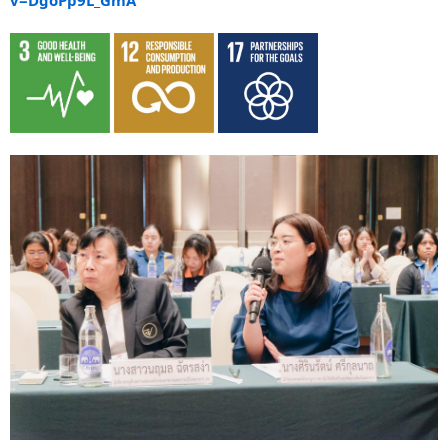
v=DgoPp9L_GmA