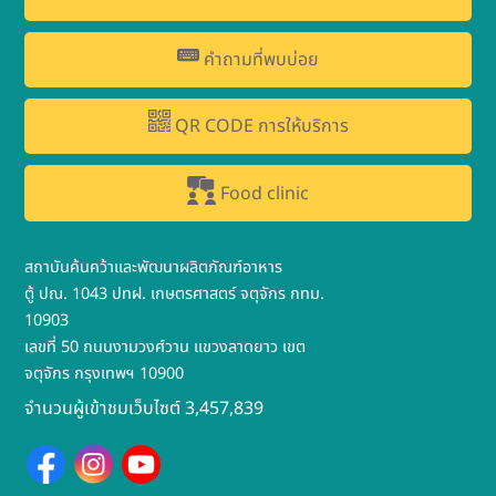
คำถามที่พบบ่อย
QR CODE การให้บริการ
Food clinic
สถาบันค้นคว้าและพัฒนาผลิตภัณฑ์อาหาร
ตู้ ปณ. 1043 ปทฝ. เกษตรศาสตร์ จตุจักร กทม.
10903
เลขที่ 50 ถนนงามวงศ์วาน แขวงลาดยาว เขต
จตุจักร กรุงเทพฯ 10900
จำนวนผู้เข้าชมเว็บไซต์ 3,457,839