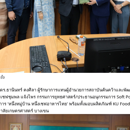
รั้ง
.ดร.ธานินทร์ คงศิลา ผู้รักษาการแทนผู้อำนวยการสถาบันค้นคว้าและพ
รับเชฟชุมพล แจ้งไพร กรรมการยุทธศาสตร์/ประธานอนุกรรมการ Soft P
การ ‘หนึ่งหมู่บ้าน หนึ่งเชฟอาหารไทย’ พร้อมทั้งมอบผลิตภัณฑ์ KU Food
ยาลัยเกษตรศาสตร์ บางเขน