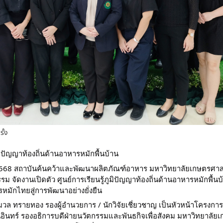
ั้ง
ูมิปัญญาท้องถิ่นด้านอาหารหมักพื้นบ้าน
คม 2568 สถาบันค้นคว้าและพัฒนาผลิตภัณฑ์อาหาร มหาวิทยาลัยเกษตรศาสต
ัดงานเปิดตัว ศูนย์การเรียนรู้ภูมิปัญญาท้องถิ่นด้านอาหารหมักพื้นบ้า
มักไทยสู่การพัฒนาอย่างยั่งยืน
วล ทรายทอง รองผู้อำนวยการ / นักวิจัยเชี่ยวชาญ เป็นหัวหน้าโครงการ โ
อินทร์ รองอธิการบดีฝ่ายนวัตกรรมและพันธกิจเพื่อสังคม มหาวิทยาลั