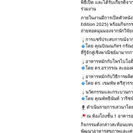
พิธีเปิด และได้รับเกียรติ
ร่วมงาน
ภายในงานมีการเปิดตัวหนั
Edition 2025) พร้อมกิจกร
ถ่ายทอดมุมมองจากนักวิจัย
การแชร์ประสบการณ์จากผ
โดย คุณปัณณภัทร กรัณย์
ที่รู้จักสู่เชิงพาณิชย์มามากก
อาหารหมักกับโพรไบโอติกแล
โดย ดร.อรวรรณ ละอองค
อาหารหมักกับวิธีการผล
โดย ดร. เขมพัษ ตรีสุวร
นวัตกรรมและกระบวนกา
โดย คุณพัทธินันท์ วาริช
ดำเนินรายการเสวนาโดย ด
ณ ห้องโถงชั้น 1 อาคาร
กิจกรรมดังกล่าวสะท้อนบทบ
พัฒนาอาหารสุขภาพและเศร