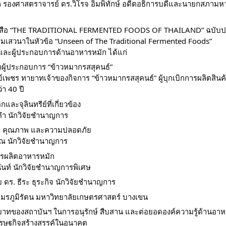
จาก รองศาสตราจารย์ ดร.วิโรจ อิ่มพิทักษ์ อดีตอธิการบดีและนายกสภามห
งสือ “THE TRADITIONAL FERMENTED FOODS OF THAILAND” ฉบับปรับป
รมเสวนาในหัวข้อ “Unseen of The Traditional Fermented Foods”
และผู้ประกอบการด้านอาหารหมัก ได้แก่
ู้ประกอบการ “ข้าวหมากรสสุคนธ์”
เพชร ทายาทเจ้าของกิจการ “ข้าวหมากรสสุคนธ์” ผู้บุกเบิกการผลิตสิน
ว่า 40 ปี
ะจุลินทรีย์ที่เกี่ยวข้อง
ำ นักวิจัยชำนาญการ
ิต คุณภาพ และความปลอดภัย
รณ นักวิจัยชำนาญการ
รผลิตอาหารหมัก
นันท์ นักวิจัยชำนาญการพิเศษ
ร. ธีระ ธุระกิจ นักวิจัยชำนาญการ
อมรภูมิรัตน มหาวิทยาลัยเกษตรศาสตร์ บางเขน
าทของสถาบันฯ ในการอนุรักษ์ สืบสาน และต่อยอดองค์ความรู้ด้านอาหารห
ษฐกิจสร้างสรรค์ในอนาคต