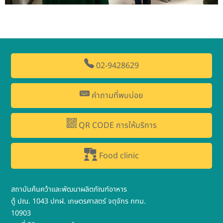
02-9428629
คำถามที่พบบ่อย
QR CODE การให้บริการ
Food clinic
สถาบันค้นคว้าและพัฒนาผลิตภัณฑ์อาหาร
ตู้ ปณ. 1043 ปทฝ. เกษตรศาสตร์ จตุจักร กทม.
10903