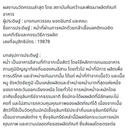
ผลงานนวัตกรรมล่าสุด โดย สถาบันค้นคว้าและพัฒนาผลิตภัณฑ์
อาหาร
ผู้ประดิษฐ์ :
นางกนกวรรณ ยอดอินทร์ และคณะ
ชื่อการประดิษฐ์ :
หมํ่าที่ผ่านการหมักด้วยกล้าเชื้อแลคติกแอซิด
แบคทีเรียและกรรมวิธีการผลิต
เลขที่
อนุสิทธิบัตร : 19878
บทสรุปการประดิษฐ์ :
️หมํ่า เป็นอาหารอีสานที่ทําจากเนื้อสัตว์ โดยใช้หลักการถนอมอาหาร
ตามภูมิปัญญาท้องถิ่นของคนอีสาน โดยทั่วไป หมํ่าที่มีการ ผลิตเพื่อ
การบริโภค และจําหน่ายกันมากนั้น ได้แก่ หมํ่าที่ทําจากเนื้อวัว และเนื้อ
หมู จังหวัดชัยภูมิ เป็นแหล่งผลิตและจําหน่ายหมํ่ามากที่สุดแห่งหนึ่ง
ของภาคตะวันออกเฉียงเหนือ โดยทั่วไป การหมักหมํ่าจะหมักโดย
อาศัยเชื้อจุลินทรีย์จากธรรมชาติ ซึ่งมักจะได้ผลผลิตที่มีลักษณะไม่
คงที่ และไม่สามารถควบคุมคุณภาพของผลิตภัณฑ์ได้ เนื่องจากเนื้อ
สัตว์ที่ใช้เป็นวัตถุดิบมักมีเชื้อจุลินทรีย์ประจําถิ่นและจุลินทรีย์ที่ปน
เปื้อนจากแหล่งต่าง ๆ ซึ่งจุลินทรีย์เหล่านี้มีผลต่อกระบวนการหมัก
คุณภาพ และความปลอดภัยของผลิตภัณฑ์ ซึ่งส่งผลโดยตรงต่อ