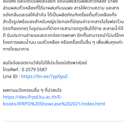
อบแห้ง และบดเป็นผงละเอียด ได้เป็นผงส่วนผสมถั่วเหลือง นำผง
ส่วนผสมถั่วเหลืองที่ได้มาผสมกับนมผง สารให้ความหวาน และสาร
แต่งกลิ่นและรสให้เข้ากัน ได้เป็นผลิตภัณฑ์เครื่องดื่มถั่วเหลืองกึ่ง
สำเร็จรูปพร้อมชงสำหรับหญิงวัยทองที่มีคุณค่าจากสารไอโซฟลาโวน
(isoflavone) ในรูปแบบที่ร่างกายสามารถดูดซึมได้ง่าย ละลายนํ้าได้
ดี รับประทานง่ายและสะดวกต่อการพกพา อีกทั้งสามารถนำไปบริโภค
โดยการผสมน้ำนม นมถั่วเหลือง หรือเครื่องดื่มอื่น ๆ เพื่อเพิ่มคุณค่า
ทางโภชนาการ
สนใจต่อยอดงานวิจัยไปใช้ประโยชน์เชิงพาณิชย์
โทรศัพท์ : 0 2579 5587
Line ID :
https://lin.ee/7yp0yxZ
ผลงานนวัตกรรมอื่น ๆ ที่น่าสนใจ
https://dev.ifrpd.ku.ac.th/E-
books/IFRPD%20Showcase%202021/index.html