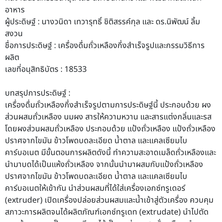
อาหาร
ผู้ประดิษฐ์ :
นางวนิดา เทวารุทธิ์ ชิติสรรค์กุล และ ดร.นิพัฒน์ ลิ้ม
สงวน
ชื่อการประดิษฐ์ :
เครื่องดื่มถั่วเหลืองกึ่งสำเร็จรูปและกรรมวิธีการ
ผลิต
เลขที่
อนุสิทธิบัตร : 18533
บทสรุปการประดิษฐ์ :
เครื่องดื่มถั่วเหลืองกึ่งสำเร็จรูปตามการประดิษฐ์นี้ ประกอบด้วย ผง
ส่วนผสมถั่วเหลือง นมผง สารให้ความหวาน และสารแต่งกลิ่นและรส
โดยผงส่วนผสมถั่วเหลือง ประกอบด้วย แป้งถั่วเหลือง แป้งถั่วเหลือง
ปราศจากไขมัน ข้าวโพดบดละเอียด นํ้าตาล และแคลเซียมไบ
คาร์บอเนต มีขั้นตอนการผลิตดังนี้ ทำความสะอาดเมล็ดถั่วเหลืองและ
นำมาบดได้เป็นแห้งถั่วเหลือง จากนั้นนำมาผสมกับแป้งถั่วเหลือง
ปราศจากไขมัน ข้าวโพดบดละเอียด น้ำตาล และแคลเซียมไบ
คาร์บอเนตให้เข้ากัน นำส่วนผสมที่ได้ใส่เครื่องเอกซ์ทรูเดอร์
(extruder) เปิดเครื่องปล่อยส่วนผสมและนํ้าเข้าสู่ตัวเครื่อง ควบคุม
สภาวะการผลิตจนได้ผลิตภัณฑ์เอกช์ทรูเดท (extrudate) นำไปตัด