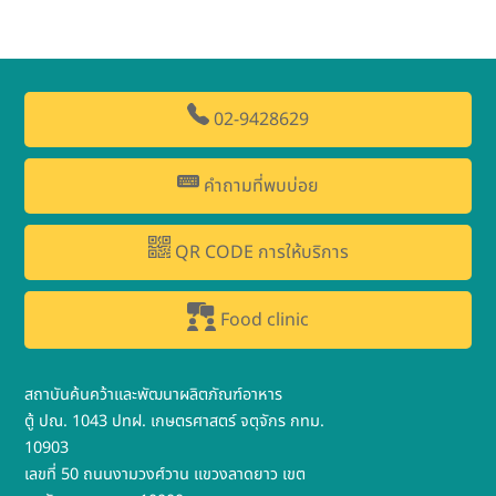
02-9428629
คำถามที่พบบ่อย
QR CODE การให้บริการ
Food clinic
สถาบันค้นคว้าและพัฒนาผลิตภัณฑ์อาหาร
ตู้ ปณ. 1043 ปทฝ. เกษตรศาสตร์ จตุจักร กทม.
10903
เลขที่ 50 ถนนงามวงศ์วาน แขวงลาดยาว เขต