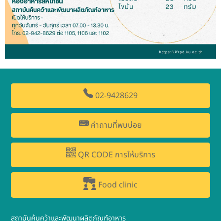
02-9428629
คำถามที่พบบ่อย
QR CODE การให้บริการ
Food clinic
สถาบันค้นคว้าและพัฒนาผลิตภัณฑ์อาหาร