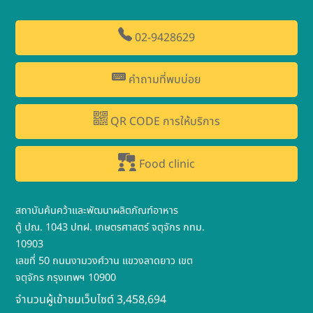
02-9428629
คำถามที่พบบ่อย
QR CODE การให้บริการ
Food clinic
สถาบันค้นคว้าและพัฒนาผลิตภัณฑ์อาหาร
ตู้ ปณ. 1043 ปทฝ. เกษตรศาสตร์ จตุจักร กทม.
10903
เลขที่ 50 ถนนงามวงศ์วาน แขวงลาดยาว เขต
จตุจักร กรุงเทพฯ 10900
จำนวนผู้เข้าชมเว็บไซต์ 3,458,694