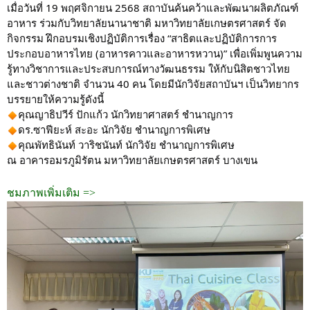
เมื่อวันที่ 19 พฤศจิกายน 2568 สถาบันค้นคว้าและพัฒนาผลิตภัณฑ์
อาหาร ร่วมกับวิทยาลัยนานาชาติ มหาวิทยาลัยเกษตรศาสตร์ จัด
กิจกรรม ฝึกอบรมเชิงปฏิบัติการเรื่อง “สาธิตและปฏิบัติการการ
ประกอบอาหารไทย (อาหารคาวและอาหารหวาน)” เพื่อเพิ่มพูนความ
รู้ทางวิชาการและประสบการณ์ทางวัฒนธรรม ให้กับนิสิตชาวไทย
และชาวต่างชาติ จำนวน 40 คน โดยมีนักวิจัยสถาบันฯ เป็นวิทยากร
บรรยายให้ความรู้ดังนี้
คุณญาธิปวีร์ ปักแก้ว นักวิทยาศาสตร์ ชำนาญการ
ดร.ซาฟียะห์ สะอะ นักวิจัย ชำนาญการพิเศษ
คุณพัทธินันท์ วาริชนันท์ นักวิจัย ชำนาญการพิเศษ
ณ อาคารอมรภูมิรัตน มหาวิทยาลัยเกษตรศาสตร์ บางเขน
ชมภาพเพิ่มเติม =>