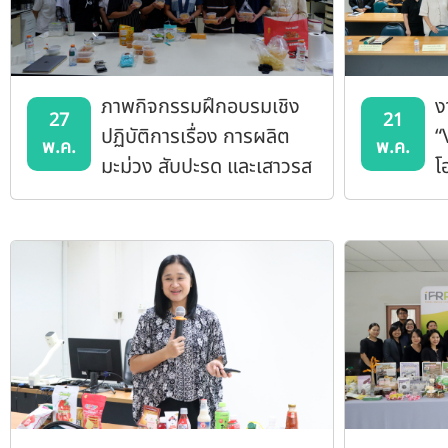
ภาพกิจกรรมฝึกอบรมเชิง
ง
27
21
ปฏิบัติการเรื่อง การผลิต
“
พ.ค.
พ.ค.
มะม่วง สับปะรด และเสาวรส
โ
อบแห้ง
ข