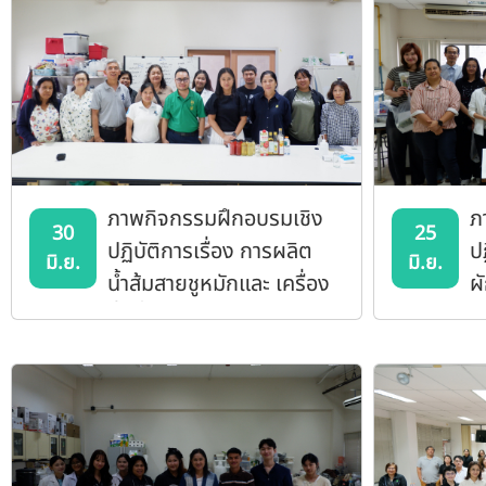
ภาพกิจกรรมฝึกอบรมเชิง
ภ
30
25
ปฏิบัติการเรื่อง การผลิต
ป
มิ.ย.
มิ.ย.
น้ำส้มสายชูหมักและ เครื่อง
ผ
ดื่มน้ำส้มสายชูหมักจากผล
พ
ไม้เพื่อสุขภาพ