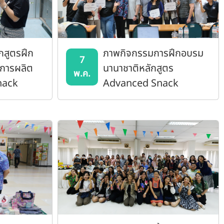
กสูตรฝึก
ภาพกิจกรรมการฝึกอบรม
7
ีการผลิต
นานาชาติหลักสูตร
พ.ค.
nack
Advanced Snack
เช้าธัญ
Extrusion Short Course
t Cereal)
ทรูเดอร์