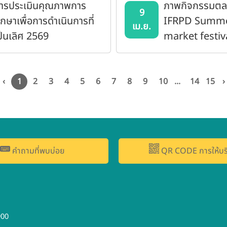
ารประเมินคุณภาพการ
ภาพกิจกรรมตล
9
ึกษาเพื่อการดำเนินการที่
IFRPD Summ
เม.ย.
ป็นเลิศ 2569
market festiv
‹
1
2
3
4
5
6
7
8
9
10
...
14
15
›
คำถามที่พบบ่อย
QR CODE การให้บร
900