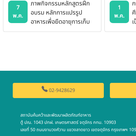
ภาพกิจกรรมหลักสูตรฝึก
ก
7
1
อบรม หลักการแปรรูป
ศ
พ.ค.
พ.ค.
อาหารเพื่อยืดอายุการเก็บ
เ
รักษา
02-9428629
สถาบันค้นคว้าและพัฒนาผลิตภัณฑ์อาหาร
ตู้ ปณ. 1043 ปทฝ. เกษตรศาสตร์ จตุจักร กทม. 10903
เลขที่ 50 ถนนงามวงศ์วาน แขวงลาดยาว เขตจตุจักร กรุงเทพฯ 10