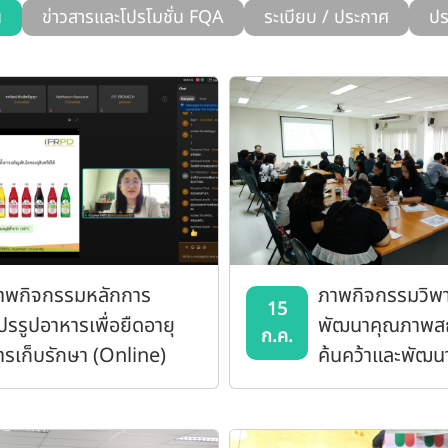
น
ข่าวสารและโปรโมชั่น FQA
ระเบียบ / ประกาศ
ปร
าพกิจกรรมหลักการ
ภาพกิจกรรมวิพ
15
ปรรูปอาหารเพื่อยืดอายุ
พัฒนาคุณภาพส
ก.ค.
ารเก็บรักษา (Online)
ค้นคว้าและพัฒน
อาหาร