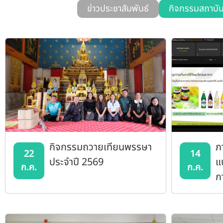
ข่าวประชาสัมพันธ์
กิจกรรมสถาบั
กิจกรรมถวายเทียนพรรษา
ภ
22
14
ประจำปี 2569
แ
ก.ค.
ก.ค.
ก