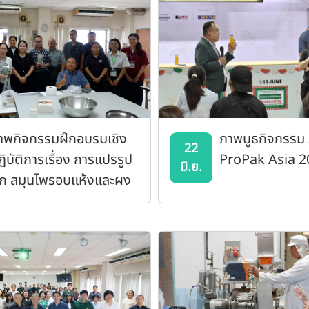
าพกิจกรรมฝึกอบรมเชิง
ภาพบูธกิจกรรม
22
ฏิบัติการเรื่อง การแปรรูป
ProPak Asia 2
มิ.ย.
ัก สมุนไพรอบแห้งและผง
ร้อมชงโดยใช้ตู้อบลมร้อน