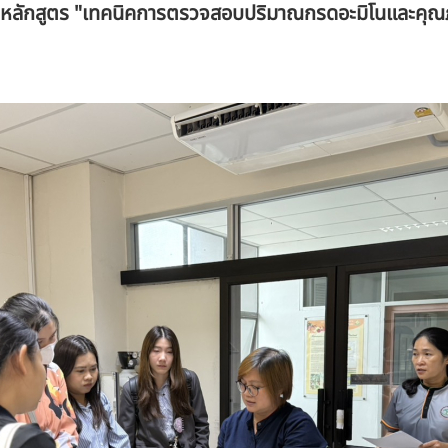
ลักสูตร "เทคนิคการตรวจสอบปริมาณกรดอะมิโนและคุณ