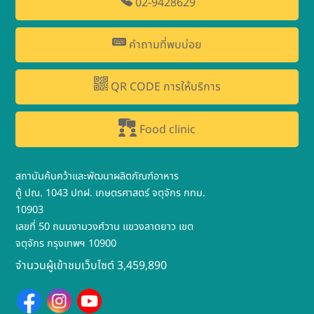
02-9428629
คำถามที่พบบ่อย
QR CODE การให้บริการ
Food clinic
สถาบันค้นคว้าและพัฒนาผลิตภัณฑ์อาหาร
ตู้ ปณ. 1043 ปทฝ. เกษตรศาสตร์ จตุจักร กทม.
10903
เลขที่ 50 ถนนงามวงศ์วาน แขวงลาดยาว เขต
จตุจักร กรุงเทพฯ 10900
จำนวนผู้เข้าชมเว็บไซต์ 3,459,890