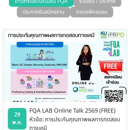
ข่าวสารและโปรโมชั่น FQA
ระเบียบ / ประกาศ
รับข้อร้องเรียนและข้อเสนอแนะ
ประกาศรับสมัครงาน
ตารางฝึกอบรม
ระบบสารสนเทศ (ใน)
ติดต่อเรา
สายตรงผู้บริหาร
FQA LAB Online Talk 2569 (FREE)
29
หัวข้อ: การประกันคุณภาพผลการทดสอบ
พ.ค.
ทางเคมี