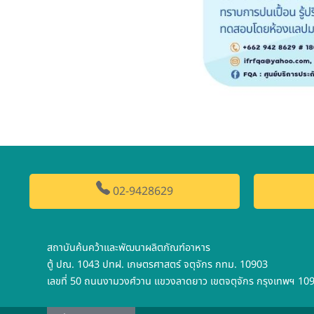
02-9428629
สถาบันค้นคว้าและพัฒนาผลิตภัณฑ์อาหาร
ตู้ ปณ. 1043 ปทฝ. เกษตรศาสตร์ จตุจักร กทม. 10903
เลขที่ 50 ถนนงามวงศ์วาน แขวงลาดยาว เขตจตุจักร กรุงเทพฯ 10