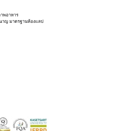
ณภาพอาหาร
่ชำนาญ มาตรฐานห้องแลป