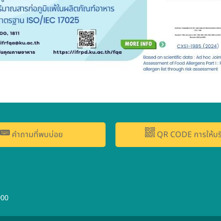
คำถามที่พบบ่อย
QR CODE การให้บร
900