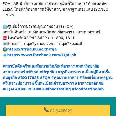
FQA LAB มีบริการทดสอบ "สารก่อภูมิแพ้ในอาหาร" ด้วยเทคนิค
ELISA โดยนักวิทยาศาสตร์ที่ชำนาญ มาตรฐานห้องแลป ISO/IEC
17025
-----------------------
ศูนย์บริการประกันคุณภาพอาหาร (FQA)
สถาบันค้นคว้าและพัฒนาผลิตภัณฑ์อาหาร ม. เกษตรศาสตร์
โทรศัพท์: 02 942 8629 ต่อ 1800, 1811
E-mail : ifrfqa@yahoo.com, ifrfqa@ku.ac.th
https://ifrpd.ku.ac.th/fqa
https://www.facebook.com/FQALab
.
#สถาบันค้นคว้าและพัฒนาผลิตภัณฑ์อาหาร
#มหาวิทยาลัย
เกษตรศาสตร์
#ifrpd
#ifrpdku
#ธุรกิจอาหาร
#เพื่อนคู่คิด
#เริ่ม
ต้นธุรกิจ
#ISO17025
#FQA
#คุณภาพอาหาร
#ห้องแล็บมาตรฐาน
#วิเคราะห์อาหาร
#ขึ้นทะเบียนตำรับอาหาร
#อาหารปลอดภัย
#FQALAB
#IFRPD
#KU
#foodtesting
#foodtestinglab
02-9428629