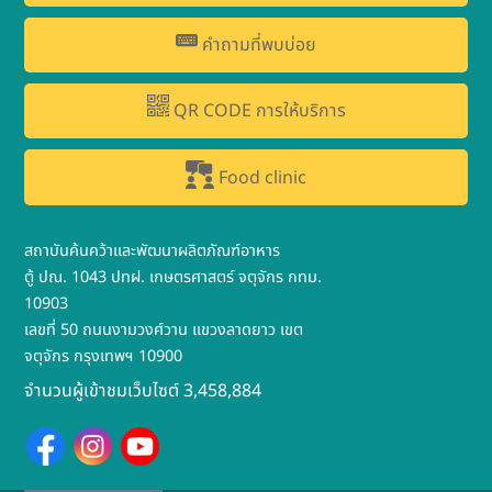
คำถามที่พบบ่อย
QR CODE การให้บริการ
Food clinic
สถาบันค้นคว้าและพัฒนาผลิตภัณฑ์อาหาร
ตู้ ปณ. 1043 ปทฝ. เกษตรศาสตร์ จตุจักร กทม.
10903
เลขที่ 50 ถนนงามวงศ์วาน แขวงลาดยาว เขต
จตุจักร กรุงเทพฯ 10900
จำนวนผู้เข้าชมเว็บไซต์ 3,458,884