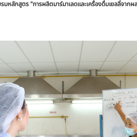
หลักสูตร "การผลิตมาร์มาเลดและเครื่องดื่มเยลลี่จากผลไม