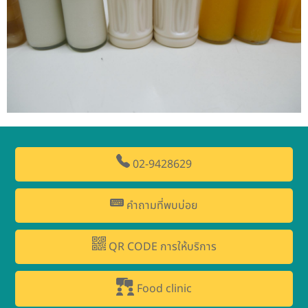
02-9428629
คำถามที่พบบ่อย
QR CODE การให้บริการ
Food clinic